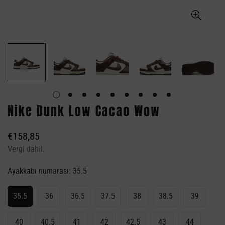
Nike Dunk Low Cacao Wow
Normal
€158,85
fiyat
Vergi dahil.
Ayakkabı numarası:
35.5
35.5
36
36.5
37.5
38
38.5
39
40
40.5
41
42
42.5
43
44