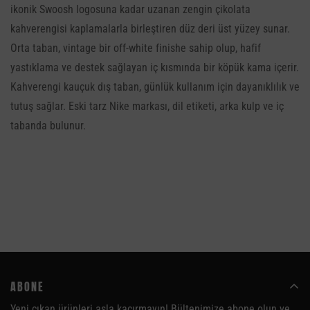
ikonik Swoosh logosuna kadar uzanan zengin çikolata
38
24.0
kahverengisi kaplamalarla birleştiren düz deri üst yüzey sunar.
39
24.6
Orta taban, vintage bir off-white finishe sahip olup, hafif
yastıklama ve destek sağlayan iç kısmında bir köpük kama içerir.
40
25.3
Kahverengi kauçuk dış taban, günlük kullanım için dayanıklılık ve
41
26.0
tutuş sağlar. Eski tarz Nike markası, dil etiketi, arka kulp ve iç
tabanda bulunur.
42
26.6
43
27.3
44
28.0
45
28.6
46
29.3
47
30.0
ABONE
Yeni çıkan ürünleri asla kaçırmayın! Bültenimize abone olun ve
48
30.6