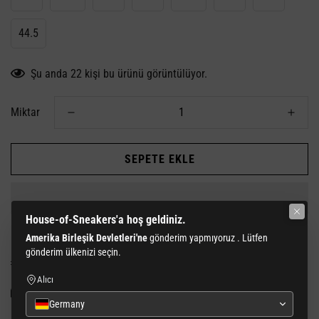
44.5
Şu anda 22
kişi bu ürünü görüntülüyor.
Miktar
SEPETE EKLE
House-of-Sneakers'a hoş geldiniz.
Amerika Birleşik Devletleri'ne
gönderim yapmıyoruz
. Lütfen
gönderim ülkenizi seçin.
Tahmini teslim tarihi:
13 Ağustos - 17 Ağustos
Alıcı
250 € üzeri tüm siparişlerde
ücretsiz kargo ve iade.
Yaşınızı onaylayın
Germany