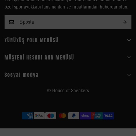
özel spor ayakkabı lansmanları ve fırsatlarından haberdar olun.
49
31.3
YÜRÜYÜŞ YOLU MENÜSÜ
Sıkça Sorulan Sorular
MÜŞTERİ HESABI ANA MENÜSÜ
künye
Ana Sayfa
Temas etmek
Sosyal medya
Siparişler
Hakkımızda
Profil
© House of Sneakers
AGB
Gizlilik Politikası
İade politikasi
İptal politikası